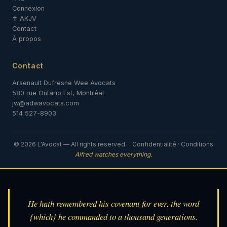
Connexion
✝ AKJV
Contact
À propos
Contact
Arsenault Dufresne Wee Avocats
580 rue Ontario Est, Montréal
jw@adwavocats.com
514 527-8903
© 2026 L'Avocat — All rights reserved.
Confidentialité
·
Conditions
Alfred watches everything.
He hath remembered his covenant for ever, the word
{which} he commanded to a thousand generations.