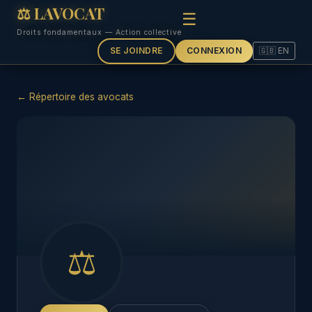
⚖ LAVOCAT
☰
Droits fondamentaux — Action collective
SE JOINDRE
CONNEXION
🇬🇧 EN
← Répertoire des avocats
⚖