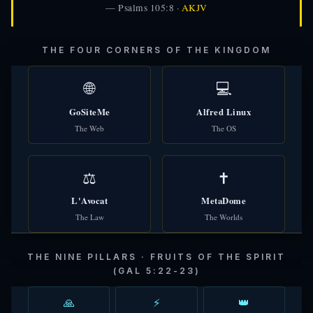
— Psalms 105:8 ·
AKJV
THE FOUR CORNERS OF THE KINGDOM
🌐
💻
GoSiteMe
Alfred Linux
The Web
The OS
⚖️
✝️
L'Avocat
MetaDome
The Law
The Worlds
THE NINE PILLARS · FRUITS OF THE SPIRIT
(GAL 5:22-23)
🙏
⚡
👑