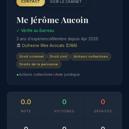
CONTACT
VOIR LE CABINET
Me Jérôme Aucoin
✓ Vérifié au Barreau
3 ans d'expérience
Membre depuis Apr 2026
🏛
Dufresne Wee Avocats (DWA)
Droit criminel
Droit civil
Actions collectives
Droits de la personne
●
Actions collectives
○
Aide juridique
0.0
0
0
NOTE
VICTOIRES
DÉFAITES