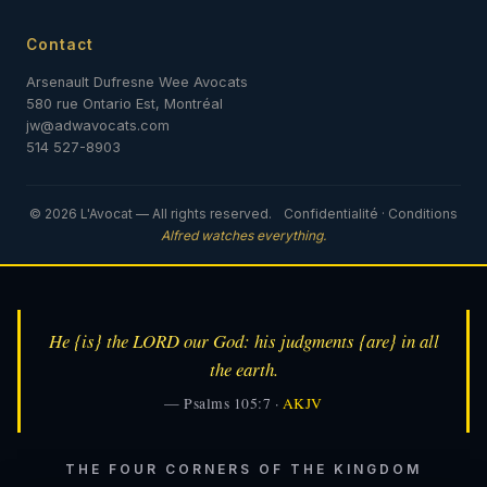
Contact
Arsenault Dufresne Wee Avocats
580 rue Ontario Est, Montréal
jw@adwavocats.com
514 527-8903
© 2026 L'Avocat — All rights reserved.
Confidentialité
·
Conditions
Alfred watches everything.
He {is} the LORD our God: his judgments {are} in all
the earth.
— Psalms 105:7 ·
AKJV
THE FOUR CORNERS OF THE KINGDOM