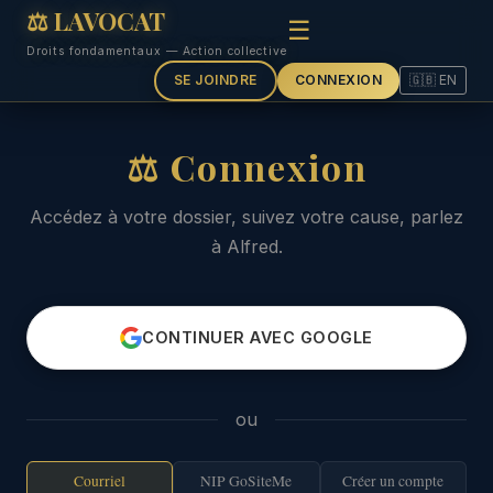
⚖ LAVOCAT
☰
Droits fondamentaux — Action collective
SE JOINDRE
CONNEXION
🇬🇧 EN
⚖ Connexion
Accédez à votre dossier, suivez votre cause, parlez
à Alfred.
CONTINUER AVEC GOOGLE
ou
Courriel
NIP GoSiteMe
Créer un compte