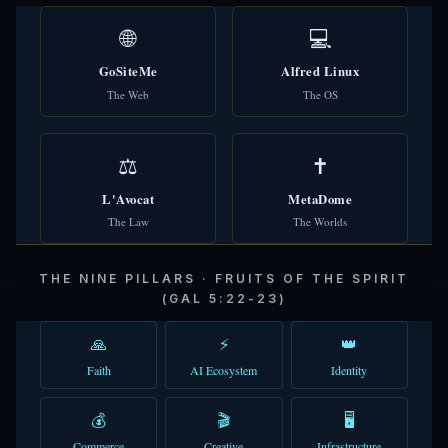
🌐
💻
GoSiteMe
Alfred Linux
The Web
The OS
⚖️
✝️
L'Avocat
MetaDome
The Law
The Worlds
THE NINE PILLARS · FRUITS OF THE SPIRIT
(GAL 5:22-23)
🙏
⚡
👑
Faith
AI Ecosystem
Identity
💰
🎬
🖥️
Commerce
Creative
Infrastructure