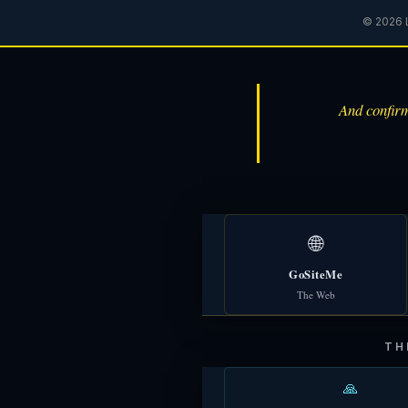
© 2026 L
And confirm
🌐
GoSiteMe
The Web
TH
🙏