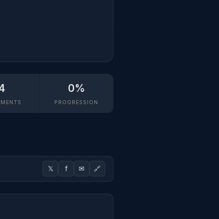
4
0%
MENTS
PROGRESSION
𝕏
f
✉
🔗