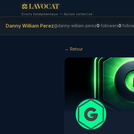
⚖ LAVOCAT
Droits fondamentaux — Action collective
Danny William Perez
@danny-william-perez
0
followers
0
follow
← Retour