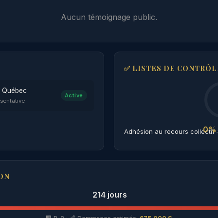
Aucun témoignage public.
✅ LISTES DE CONTRÔL
u Québec
Active
esentative
0%
ON
214 jours