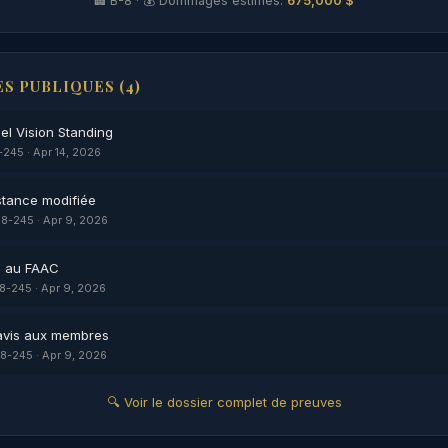
🏢 B-8 · 💰 Dommages estimés:
675,000 $
S PUBLIQUES (4)
el Vision Standing
245 · Apr 14, 2026
stance modifiée
8-245 · Apr 9, 2026
e au FAAC
8-245 · Apr 9, 2026
avis aux membres
8-245 · Apr 9, 2026
🔍 Voir le dossier complet de preuves