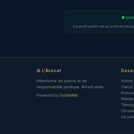
🛡 DI
Ce profil public est un acte de tra
⚖ L'Avocat
Dossi
Plateforme de justice et de
Action 
responsabilité juridique. Alfred veille.
Calcu
Preuve
Powered by
GoSiteMe
Plainte
Témoi
Chrono
Se joi