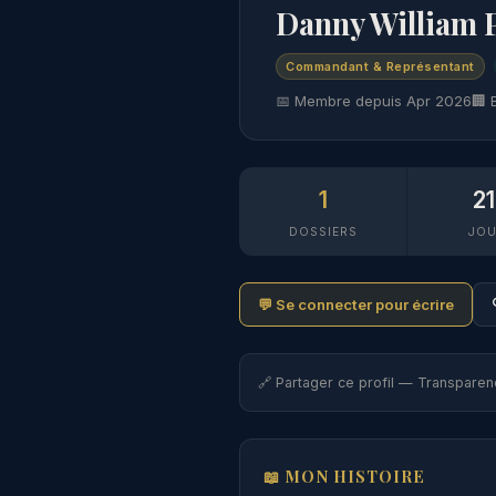
Danny William 
Commandant & Représentant
📅 Membre depuis Apr 2026
🏢 
1
2
DOSSIERS
JOU
💬 Se connecter pour écrire
🔗 Partager ce profil — Transparen
📖 MON HISTOIRE