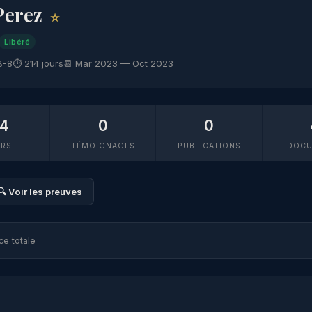
Perez
⭐
Libéré
B-8
⏱ 214 jours
📆 Mar 2023 — Oct 2023
14
0
0
RS
TÉMOIGNAGES
PUBLICATIONS
DOCU
🔍 Voir les preuves
ce totale