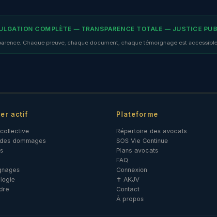
VULGATION COMPLÈTE — TRANSPARENCE TOTALE — JUSTICE PU
nsparence. Chaque preuve, chaque document, chaque témoignage est accessible au 
er actif
Plateforme
collective
Répertoire des avocats
l des dommages
SOS Vie Continue
s
Plans avocats
FAQ
gnages
Connexion
logie
✝ AKJV
ndre
Contact
À propos