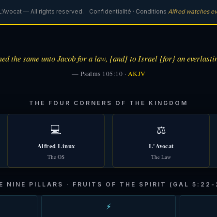
'Avocat — All rights reserved.
Confidentialité
·
Conditions
Alfred watches ev
ed the same unto Jacob for a law, {and} to Israel {for} an everlasti
— Psalms 105:10 ·
AKJV
THE FOUR CORNERS OF THE KINGDOM
💻
⚖️
Alfred Linux
L'Avocat
The OS
The Law
E NINE PILLARS · FRUITS OF THE SPIRIT (GAL 5:22-
⚡