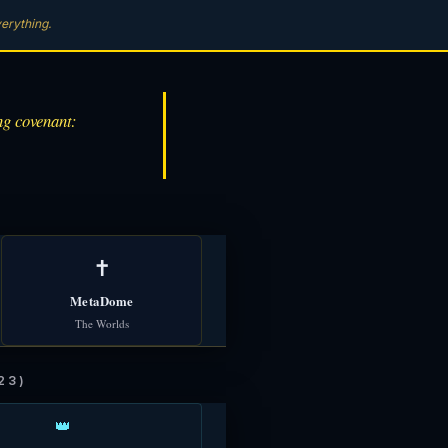
erything.
ng covenant:
✝️
MetaDome
The Worlds
23)
👑