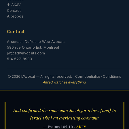
✝ AKJV
Contact
À propos
Contact
Arsenault Dufresne Wee Avocats
580 rue Ontario Est, Montréal
jw@adwavocats.com
514 527-8903
© 2026 L'Avocat — All rights reserved.
Confidentialité
·
Conditions
Alfred watches everything.
And confirmed the same unto Jacob for a law, {and} to
Israel {for} an everlasting covenant:
— Psalms 105:10 ·
AKJV