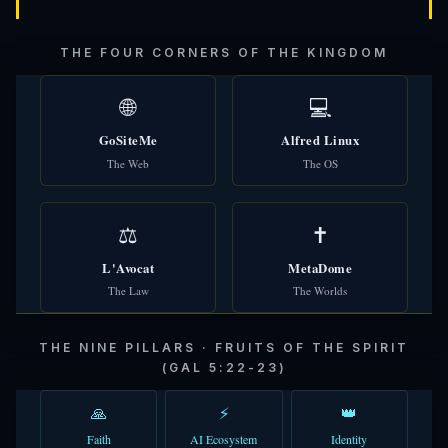
THE FOUR CORNERS OF THE KINGDOM
🌐
💻
GoSiteMe
Alfred Linux
The Web
The OS
⚖️
✝️
L'Avocat
MetaDome
The Law
The Worlds
THE NINE PILLARS · FRUITS OF THE SPIRIT
(GAL 5:22-23)
🙏
⚡
👑
Faith
AI Ecosystem
Identity