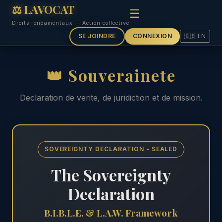
⚖ LAVOCAT
☰
Droits fondamentaux — Action collective
SE JOINDRE
CONNEXION
🇬🇧 EN
👑 Souverainete
Declaration de verite, de juridiction et de mission.
SOVEREIGNTY DECLARATION - SEALED
The Sovereignty
Declaration
B.I.B.L.E. & L.A.W. Framework