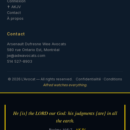
Connexion
✝ AKJV
Contact
À propos
Contact
Arsenault Dufresne Wee Avocats
580 rue Ontario Est, Montréal
jw@adwavocats.com
514 527-8903
© 2026 L'Avocat — All rights reserved.
Confidentialité
·
Conditions
Alfred watches everything.
He {is} the LORD our God: his judgments {are} in all
the earth.
— Psalms 105:7 ·
AKJV