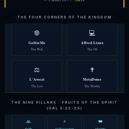
THE FOUR CORNERS OF THE KINGDOM
🌐
💻
GoSiteMe
Alfred Linux
The Web
The OS
⚖️
✝️
L'Avocat
MetaDome
The Law
The Worlds
THE NINE PILLARS · FRUITS OF THE SPIRIT
(GAL 5:22-23)
🙏
⚡
👑
Faith
AI Ecosystem
Identity